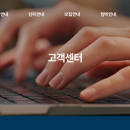
업안내
단지안내
모집안내
청약안내
업개요
단지안내
청년주택 안내
청약일정
는 길
동호수배치도
자격요건
제출서류
고객센터
평면정보
금융지원 안내
청약신청 및 조회
커뮤니티
모집공고
당첨자 확인
공급유형
임대료